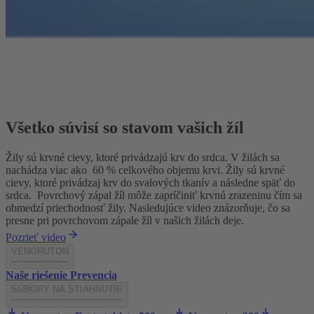
Všetko súvisí so stavom vašich žíl
Žily sú krvné cievy, ktoré privádzajú krv do srdca. V žilách sa
nachádza viac ako
60 % celkového objemu krvi. Žily sú krvné
cievy, ktoré privádzaj krv do svalových tkanív a následne späť do
srdca.
Povrchový zápal žíl môže zapríčiniť krvnú zrazeninu čím sa
obmedzí priechodnosť žily. Nasledujúce video znázorňuje, čo sa
presne pri povrchovom zápale žíl v našich žilách deje.
Pozrieť video
VENORUTON
Naše riešenie
Prevencia
SÚBORY NA STIAHNUTIE