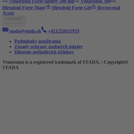
Venoruton Forte tablety 500 mg
Venoruton 300
Hirudoid Forte Masť
Hirudoid Forte Gél
Rectovenal
Acute
KONTAKT
stada@stada.sk
+421252621933
Podmienky používania
Zásady ochrany osobných údajov
Hlásenie nežiadúcich účinkov
Venoruton is a registered trademark of STADA. | Copyright®
STADA