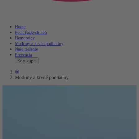
Home
Pocit ťažkých nôh
Hemoroidy
Modriny a krvne podliatiny
Naše riešenie
Prevencia
Kde kúpiť
Modriny a krvné podliatiny