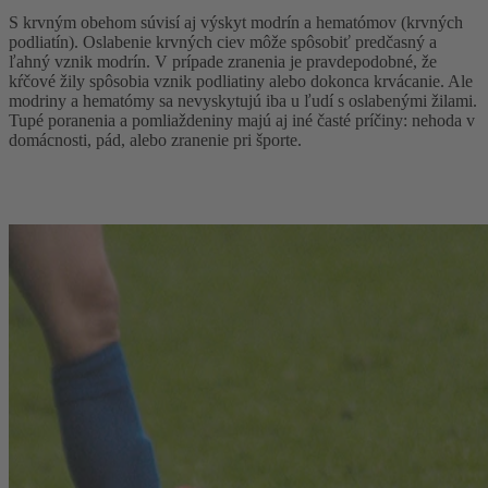
S krvným obehom súvisí aj výskyt modrín a hematómov (krvných
podliatín). Oslabenie krvných ciev môže spôsobiť predčasný a
ľahný vznik modrín. V prípade zranenia je pravdepodobné, že
kŕčové žily spôsobia vznik podliatiny alebo dokonca krvácanie. Ale
modriny a hematómy sa nevyskytujú iba u ľudí s oslabenými žilami.
Tupé poranenia a pomliaždeniny majú aj iné časté príčiny: nehoda v
domácnosti, pád, alebo zranenie pri športe.