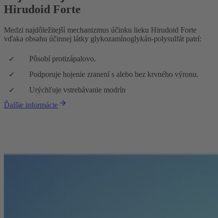
Hirudoid Forte
Medzi najdôležitejší mechanizmus účinku lieku Hirudoid Forte
vďaka obsahu účinnej látky glykozamínoglykán-polysulfát patrí:
Pôsobí protizápalovo.
Podporuje hojenie zranení s alebo bez krvného výronu.
Urýchľuje vstrebávanie modrín
Ďalšie informácie