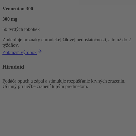
Venoruton 300
300 mg
50 tvrdých toboliek
Zmierňuje príznaky chronickej žilovej nedostatočnosti, a to už do 2
týždňov.
Zobraziť výrobok
Hirudoid
Potláča opuch a zápal a stimuluje rozpúšťanie krvných zrazenín.
Účinný pri liečbe zranení tupým predmetom.