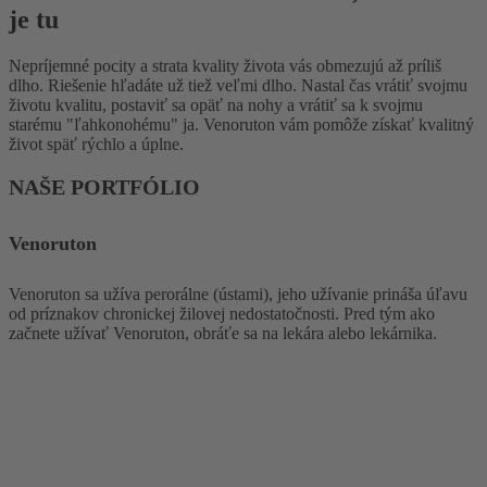
je tu
Nepríjemné pocity a strata kvality života vás obmezujú až príliš
dlho. Riešenie hľadáte už tiež veľmi dlho. Nastal čas vrátiť svojmu
životu kvalitu, postaviť sa opäť na nohy a vrátiť sa k svojmu
starému "ľahkonohému" ja. Venoruton vám pomôže získať kvalitný
život späť rýchlo a úplne.
NAŠE PORTFÓLIO
Venoruton
Venoruton sa užíva perorálne (ústami), jeho užívanie prináša úľavu
od príznakov chronickej žilovej nedostatočnosti. Pred tým ako
začnete užívať Venoruton, obráťe sa na lekára alebo lekárnika.