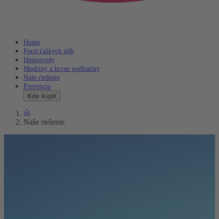
Home
Pocit ťažkých nôh
Hemoroidy
Modriny a krvne podliatiny
Naše riešenie
Prevencia
Kde kúpiť
Naše riešenie