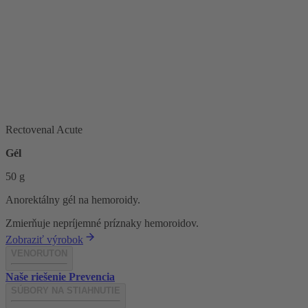
Rectovenal Acute
Gél
50 g
Anorektálny gél na hemoroidy.
Zmierňuje nepríjemné príznaky hemoroidov.
Zobraziť výrobok
VENORUTON
Naše riešenie
Prevencia
SÚBORY NA STIAHNUTIE