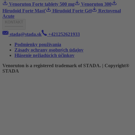
Venoruton Forte tablety 500 mg
Venoruton 300
Hirudoid Forte Masť
Hirudoid Forte Gél
Rectovenal
Acute
KONTAKT
stada@stada.sk
+421252621933
Podmienky používania
Zásady ochrany osobných údajov
Hlásenie nežiadúcich účinkov
Venoruton is a registered trademark of STADA. | Copyright®
STADA