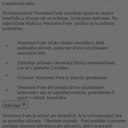
a nepokojné nohy.
Pri hemoroidoch Venoruton Forte zmierňuje opuch na sliznici
konečníka a uľavuje tak od svrbenia , krvácaniaa mokvania. Na
odporúčanie lekára sa Venoruton Forte používa aj na zníženie
lymfedému.
Venoruton Forte vďaka obsahu oxerutínov, látok
rastlinného pôvodu, poskytuje úľavu od príznakov
unavených nôh.
Zmierňuje príznaky chronickej žilovej nedostatočnosti,
a to už v priebehu 2 týždňov.
Účinnosť Venoruton Forte je klinicky preukázaná.
Venoruton Forte tiež prináša úľavu od príznakov
hemoroidov ako sú napríklad svrbenie, podráždenie či
opuch v oblasti konečníka.
Kde kúpiť
Venoruton Forte je určený pre dospelých. Je to voľnopredajný liek
na perorálne užívanie. Obsahuje oxerutín. Pred použitím si pozorne
prečítajte písomnú informáciu pre užívateľa, alebo sa poraďte