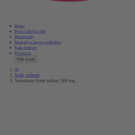
Home
Pocit ťažkých nôh
Hemoroidy
Modriny a krvne podliatiny
Naše riešenie
Prevencia
Kde kúpiť
Naše riešenie
Venoruton Forte tablety 500 mg