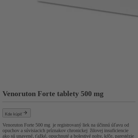
Venoruton Forte tablety 500 mg
Kde kúpiť
Venoruton Forte 500 mg je registrovaný liek na účinnú úľavu od
opuchov a súvisiacich príznakov chronickej
žilovej insuficiencie
ako sú unavené, ťažké, opuchnuté a bolestivé nohy, kŕče, parestézie