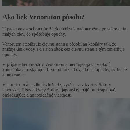
Ako liek Venoruton pôsobí?
U pacientov s ochorením žíl dochádza k nadmernému presakovaniu
malých ciev, čo spôsobuje opuchy.
Venoruton stabilizuje cievnu stenu a pôsobí na kapiláry tak, že
znižuje únik vody a ďalších látok cez cievnu stenu a tým zmierňuje
opuchy.
V prípade hemoroidov Venoruton zmierňuje opuch v okolí
konečníka a poskytuje úľavu od príznakov, ako sú opuchy, svrbenie
a mokvanie.
Venoruton má rastlinné zloženie, vyrába sa z kvetov Sofory
japonskej. Listy a kvety Sofory
japonskej majú protizápalové,
omladzujúce a antioxidačné vlastnosti.