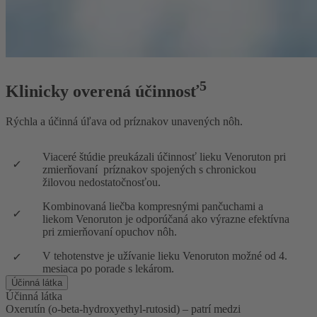
5
Klinicky overená účinnosť
Rýchla a účinná úľava od príznakov unavených nôh.
Viaceré štúdie preukázali účinnosť lieku Venoruton pri
zmierňovaní
príznakov spojených s chronickou
žilovou nedostatočnosťou.
Kombinovaná liečba kompresnými pančuchami a
liekom Venoruton je odporúčaná ako výrazne efektívna
pri zmierňovaní opuchov nôh.
V tehotenstve je užívanie lieku Venoruton možné od 4.
mesiaca po porade s lekárom.
Účinná látka
Účinná látka
Oxerutín (o-beta-hydroxyethyl-rutosid) – patrí medzi