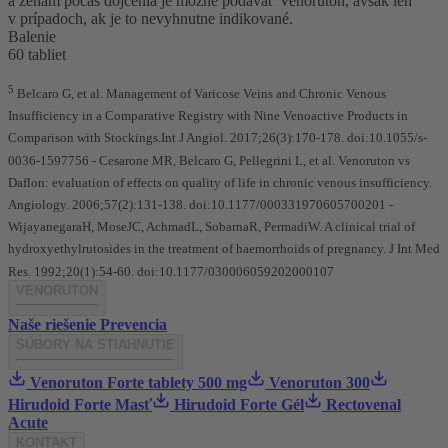
a ženám počas dojčenia je možné podávať Venoruton, avšak len
v prípadoch, ak je to nevyhnutne indikované.
Balenie
60 tabliet
5
Belcaro G, et al. Management of Varicose Veins and Chronic Venous
Insufficiency in a Comparative Registry with Nine Venoactive Products in
Comparison with Stockings.Int J Angiol. 2017;26(3):170-178. doi:10.1055/s-
0036-1597756 - Cesarone MR, Belcaro G, Pellegrini L, et al. Venoruton vs
Daflon: evaluation of effects on quality of life in chronic venous insufficiency.
Angiology. 2006;57(2):131-138. doi:10.1177/000331970605700201 -
WijayanegaraH, MoseJC, AchmadL, SobarnaR, PermadiW. A clinical trial of
hydroxyethylrutosides in the treatment of haemorrhoids of pregnancy. J Int Med
Res. 1992;20(1):54-60. doi:10.1177/030006059202000107
VENORUTON
Naše riešenie
Prevencia
SÚBORY NA STIAHNUTIE
Venoruton Forte tablety 500 mg
Venoruton 300
Hirudoid Forte Masť
Hirudoid Forte Gél
Rectovenal
Acute
KONTAKT