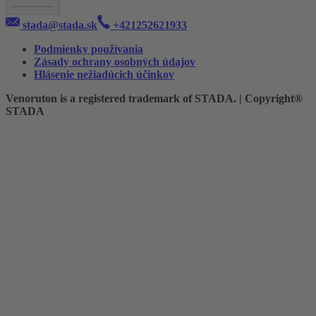
stada@stada.sk
+421252621933
Podmienky používania
Zásady ochrany osobných údajov
Hlásenie nežiadúcich účinkov
Venoruton is a registered trademark of STADA. | Copyright®
STADA