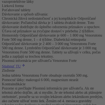
vazoprotektívne látky
Lieková forma
Poťahované tablety
Dávkovanie a spôsob užívania:
Chronická žilová nedostatočnosť a jej komplikácie Odporúčané
dávkovanie: Počiatočná dávka je 1 tableta dvakrát denne. Toto
dávkovanie dodržujte do úplného odoznenia príznakov a opuchov.
Úľava od príznakov sa zvyčajne dostaví v priebehu 2 týždňov.
Hemoroidy Odporúčané dávkovanie je 600 – 1 800 mg Venorutonu
Forte 500 mg denne, 1 – 4 týždne. Diabetická retinopatia
Odporúčané dávkovanie je 2 400 – 3 000 mg Venorutonu Forte
500 mg denne. Lymfedém Odporúčané dávkovanie je 3 000 mg
Venorutonu Forte 500 mg denne. Tablety sa užívajú v celku, počas
jedla a zapíjajú sa trochou tekutiny.
Písomná informácia pre užívateľa Venoruton Forte
Stiahnuť TU
Zloženie
Jedna tableta Venorutonu Forte obsahuje oxerutín 500 mg.
Pomocné látky: makrogol 6 000, magnesium stearát
Kontraindikácie
Pozorne si prečítajte Písomnú informáciu pre užívateľa. Ak ste
tehotná alebo dojčite, ak si myslíte, že ste tehotná alebo ak plánujete
otehotnieť, poraďte sa so svojím lekárom alebo lekárnikom predtým,
ako začnete užívať tento liek. Ženám od 4. mesiaca gravidity